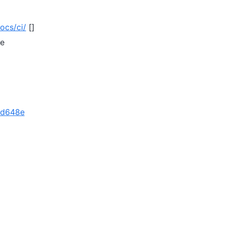
ocs/ci/
[]
ée
4fd648e