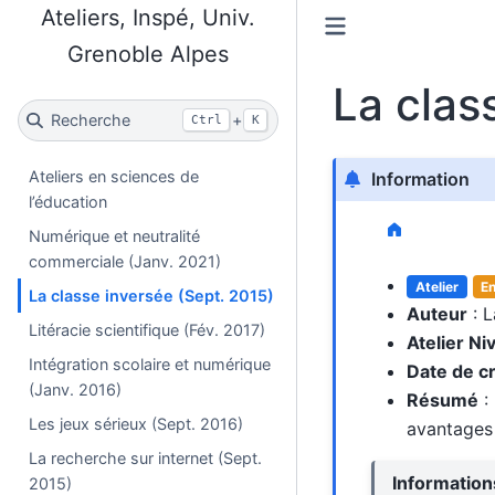
Ateliers, Inspé, Univ.
Grenoble Alpes
La clas
Recherche
+
Ctrl
K
Ateliers en sciences de
Information
l’éducation
Numérique et neutralité
commerciale (Janv. 2021)
Atelier
E
La classe inversée (Sept. 2015)
Auteur
: L
Litéracie scientifique (Fév. 2017)
Atelier Ni
Intégration scolaire et numérique
Date de c
(Janv. 2016)
Résumé
: 
Les jeux sérieux (Sept. 2016)
avantages 
La recherche sur internet (Sept.
Informatio
2015)