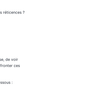
s réticences ?
e, de voir
fronter ces
ssous :