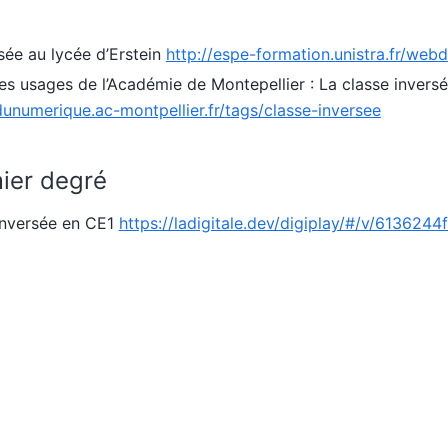
sée au lycée d’Erstein
http://espe-formation.unistra.fr/webd
es usages de l’Académie de Montepellier : La classe invers
dunumerique.ac-montpellier.fr/tags/classe-inversee
ier degré
inversée en CE1
https://ladigitale.dev/digiplay/#/v/613624