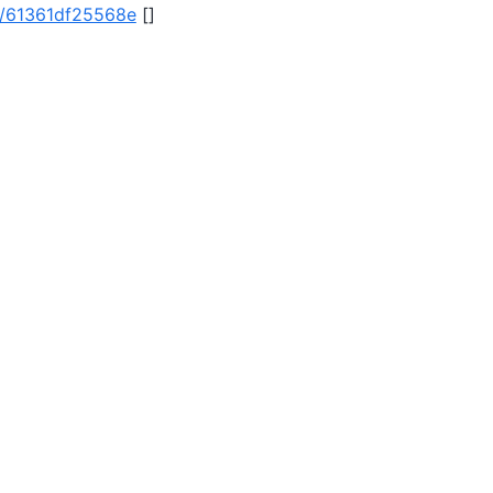
#/v/61361df25568e
[]