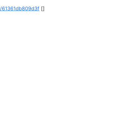
#/v/61361db809d3f
[]