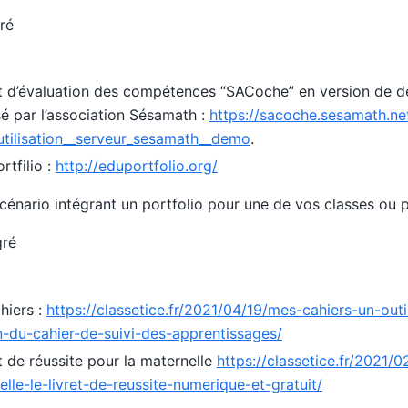
ré
ret d’évaluation des compétences “SACoche” en version de 
é par l’association Sésamath :
https://sacoche.sesamath.ne
tilisation__serveur_sesamath__demo
.
tfilio :
http://eduportfolio.org/
énario intégrant un portfolio pour une de vos classes ou p
gré
hiers :
https://classetice.fr/2021/04/19/mes-cahiers-un-out
n-du-cahier-de-suivi-des-apprentissages/
et de réussite pour la maternelle
https://classetice.fr/2021/0
lle-le-livret-de-reussite-numerique-et-gratuit/