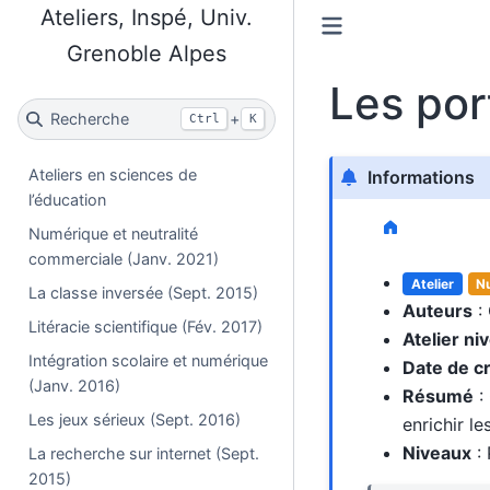
Ateliers, Inspé, Univ.
Grenoble Alpes
Les por
Recherche
+
Ctrl
K
Ateliers en sciences de
Informations
l’éducation
Numérique et neutralité
commerciale (Janv. 2021)
Atelier
N
La classe inversée (Sept. 2015)
Auteurs
: 
Litéracie scientifique (Fév. 2017)
Atelier ni
Intégration scolaire et numérique
Date de c
(Janv. 2016)
Résumé
: 
Les jeux sérieux (Sept. 2016)
enrichir le
Niveaux
: 
La recherche sur internet (Sept.
2015)