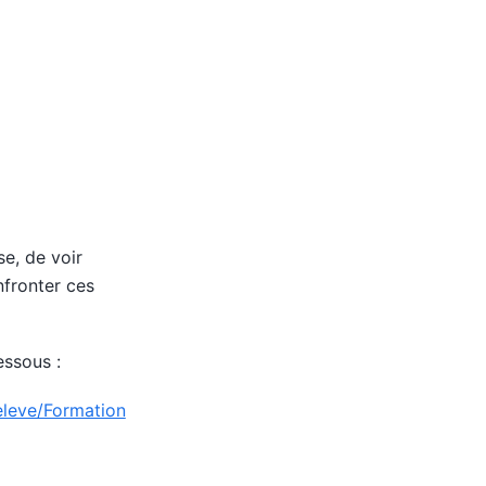
e, de voir
fronter ces
essous :
/eleve/Formation