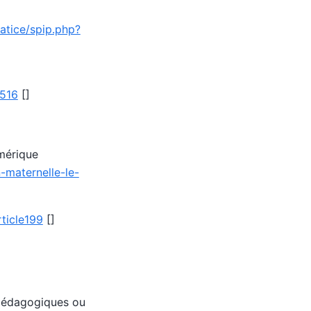
matice/spip.php?
7516
[]
umérique
-maternelle-le-
rticle199
[]
 pédagogiques ou