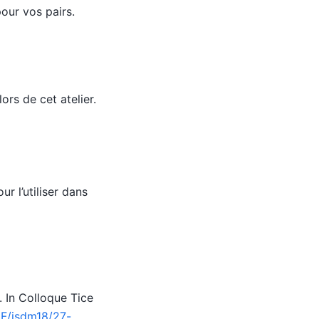
our vos pairs.
ors de cet atelier.
r l’utiliser dans
. In Colloque Tice
PDF/isdm18/27-