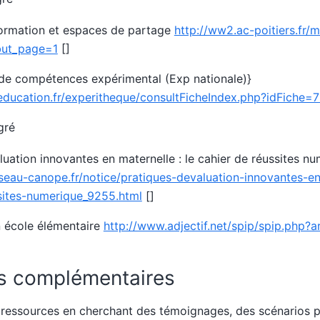
formation et espaces de partage
http://ww2.ac-poitiers.fr/
but_page=1
[]
 de compétences expérimental (Exp nationale)}
.education.fr/experitheque/consultFicheIndex.php?idFiche=
gré
luation innovantes en maternelle : le cahier de réussites n
seau-canope.fr/notice/pratiques-devaluation-innovantes-en
sites-numerique_9255.html
[]
n école élémentaire
http://www.adjectif.net/spip/spip.php?a
s complémentaires
ressources en cherchant des témoignages, des scénarios