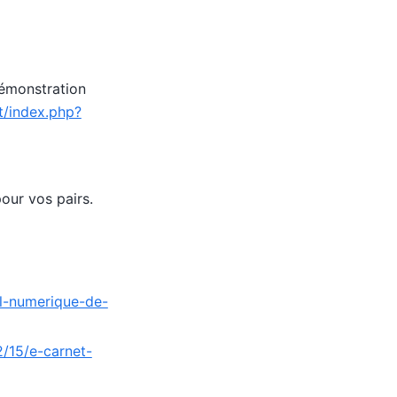
démonstration
t/index.php?
our vos pairs.
il-numerique-de-
2/15/e-carnet-