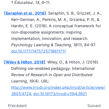
?
Éducateur
,
14
, 6–11.
Seraphin et al., 2018
Seraphin, S. B., Grizzell, J. A.,
Kerr-German, A., Perkins, M. A., Grzanka, P. R., &
Hardin, E. E. (2018). A conceptual framework for
non-disposable assignments: inspiring
implementation, innovation, and research.
Psychology Learning & Teaching
,
18
(1), 84-97.
doi:10.1177/1475725718811711
Wiley & Hilton, 2018
Wiley, D., & Hilton, J. (2018).
Defining oer-enabled pedagogy.
International
Review of Research in Open and Distributed
Learning
,
19
(4). URL:
http://www.irrodl.org/index.php/irrodl/article/view/
3601/4724
,
doi:10.19173/irrodl.v19i4.3601
Précédent
Suivant