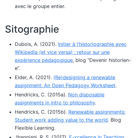
avec le groupe entier.
Sitographie
Dubois, A. (2021).
Initier à l’historiographie avec
Wikipedia (et vice versa) : retour sur une
expérience pédagogique
, blog “Devenir historien-
e”.
Elder, A. (2021).
(Re)designing a renewable
assignment: An Open Pedagogy Worksheet
.
Hendricks, C. (2015a).
Non disposable
assignments in intro to philosophy
.
Hendricks, C. (2015b).
Renewable assignments:
Student work adding value to the world
. Blog
Flexible Learning.
Jhangiani, R. S. (2017).
E-xcellence in Teaching