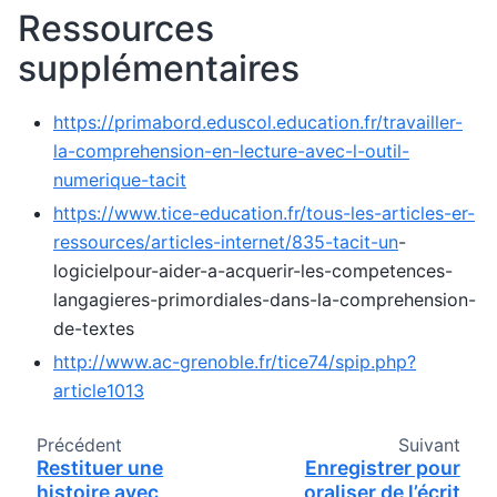
Ressources
supplémentaires
https://primabord.eduscol.education.fr/travailler-
la-comprehension-en-lecture-avec-l-outil-
numerique-tacit
https://www.tice-education.fr/tous-les-articles-er-
ressources/articles-internet/835-tacit-un
-
logicielpour-aider-a-acquerir-les-competences-
langagieres-primordiales-dans-la-comprehension-
de-textes
http://www.ac-grenoble.fr/tice74/spip.php?
article1013
Précédent
Suivant
Restituer une
Enregistrer pour
histoire avec
oraliser de l’écrit